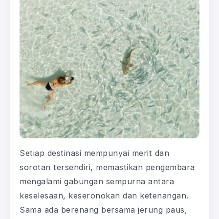
Setiap destinasi mempunyai merit dan
sorotan tersendiri, memastikan pengembara
mengalami gabungan sempurna antara
keselesaan, keseronokan dan ketenangan.
Sama ada berenang bersama jerung paus,