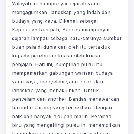
Wilayah ini mempunyai sejarah yang
mengagumkan, landskap yang indah dan
budaya yang kaya. Dikenali sebagai
Kepulauan Rempah, Bandas mempunyai
sejarah lampau sebagai satu-satunya sumber
buah pala di dunia dan oleh itu tertakluk
kepada perebutan kuasa oleh kuasa
penjajah. Hari ini, kumpulan pulau itu
mempamerkan gabungan warisan budaya
yang kaya, menyelam yang indah dan
landskap yang menakjubkan. Untuk
penyelam dan snorkel, Bandas menawarkan
terumbu karang yang terpelihara dengan
baik dan banyak hidupan marin. Perairan
biru yang mengelilingi pulau ini menampilkan
taman karang berwarna-warni, mata air