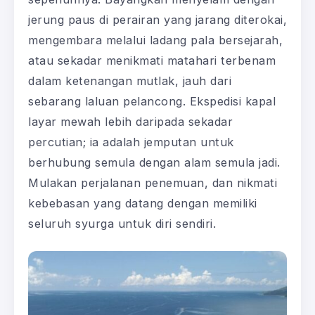
jerung paus di perairan yang jarang diterokai,
mengembara melalui ladang pala bersejarah,
atau sekadar menikmati matahari terbenam
dalam ketenangan mutlak, jauh dari
sebarang laluan pelancong. Ekspedisi kapal
layar mewah lebih daripada sekadar
percutian; ia adalah jemputan untuk
berhubung semula dengan alam semula jadi.
Mulakan perjalanan penemuan, dan nikmati
kebebasan yang datang dengan memiliki
seluruh syurga untuk diri sendiri.