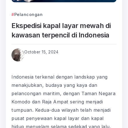
Pelancongan
Ekspedisi kapal layar mewah di
kawasan terpencil di Indonesia
October 15, 2024
Indonesia terkenal dengan landskap yang
menakjubkan, budaya yang kaya dan
pelancongan maritim, dengan Taman Negara
Komodo dan Raja Ampat sering menjadi
tumpuan. Kedua-dua wilayah telah menjadi
pusat penyewaan kapal layar dan kapal
hidup menyelam selama sedekad yang lalu.