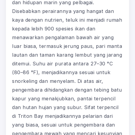
dan hidupan marin yang pelbagai.
Disebabkan perairannya yang hangat dan
kaya dengan nutrien, teluk ini menjadi rumah
kepada lebih 900 spesies ikan dan
menawarkan pengalaman bawah air yang
luar biasa, termasuk jerung paus, pari manta
lautan dan taman karang lembut yang jarang
ditemui. Suhu air purata antara 27–30 °C
(80–86 °F), menjadikannya sesuai untuk
snorkeling dan menyelam. Di atas air,
pengembara dihidangkan dengan tebing batu
kapur yang menakjubkan, pantai terpencil
dan hutan hujan yang subur. Sifat terpencil
di Triton Bay menjadikannya pelarian dari
yang biasa, sesuai untuk pengembara dan
pengembara mewah yang mencari kesunyian