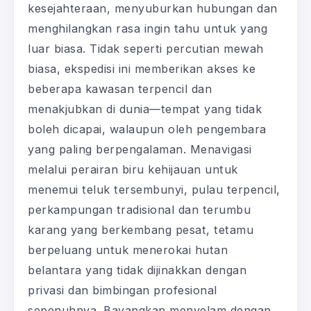
kesejahteraan, menyuburkan hubungan dan
menghilangkan rasa ingin tahu untuk yang
luar biasa. Tidak seperti percutian mewah
biasa, ekspedisi ini memberikan akses ke
beberapa kawasan terpencil dan
menakjubkan di dunia—tempat yang tidak
boleh dicapai, walaupun oleh pengembara
yang paling berpengalaman. Menavigasi
melalui perairan biru kehijauan untuk
menemui teluk tersembunyi, pulau terpencil,
perkampungan tradisional dan terumbu
karang yang berkembang pesat, tetamu
berpeluang untuk menerokai hutan
belantara yang tidak dijinakkan dengan
privasi dan bimbingan profesional
sepenuhnya. Bayangkan menyelam dengan