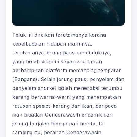
Teluk ini diraikan terutamanya kerana
kepelbagaian hidupan marinnya,
terutamanya jerung paus penduduknya,
yang boleh ditemui sepanjang tahun
berhampiran platform memancing tempatan
(Bangans). Selain jerung paus, penyelam dan
penyelam snorkel boleh menerokai terumbu
karang berwarna-warni yang menempatkan
ratusan spesies karang dan ikan, daripada
ikan bidadari Cenderawasih endemik dan
jerung berjalan hingga pari manta. Di
samping itu, perairan Cenderawasih