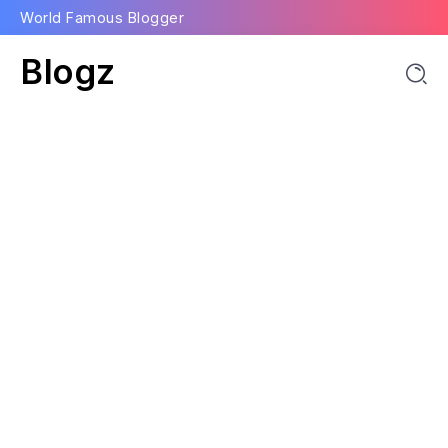
World Famous Blogger
Blogz