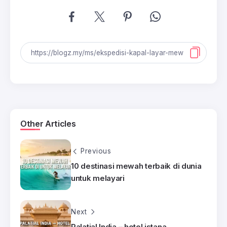
Other Articles
Previous
10 destinasi mewah terbaik di dunia
untuk melayari
Next
Palatial India – hotel istana