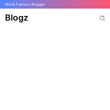
World Famous Blogger
Blogz