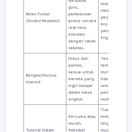
daripada
tetap,
guru,
memerlukan
Kelas Fizikal
pembetulan
perjalanan,
(Studio/Akademi)
postur secara
kos yuran
real-time,
yang lebih
interaksi
tinggi.
dengan rakan
sekelas.
Fokus dan
Tempoh
pantas,
terhad,
sesuai untuk
mungkin
Bengkel/Kursus
mereka yang
tidak sesuai
Intensif
ingin belajar
untuk
dalam masa
pemula
singkat.
mutlak.
Tiada
Percuma atau
bimbingan
murah,
langsung,
Tutorial Dalam
fleksibel
mudah salah