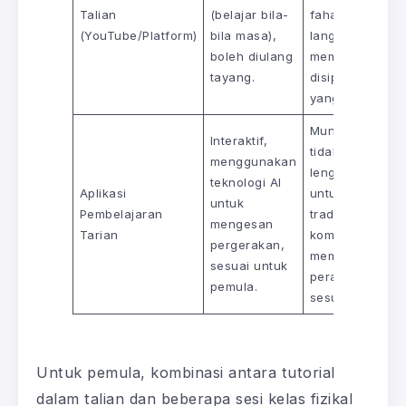
Talian
(belajar bila-
faham
(YouTube/Platform)
bila masa),
langkah,
boleh diulang
memerlukan
tayang.
disiplin diri
yang tinggi.
Mungkin
Interaktif,
tidak
menggunakan
lengkap
teknologi AI
Aplikasi
untuk teknik
untuk
Pembelajaran
tradisi yang
mengesan
Tarian
kompleks,
pergerakan,
memerlukan
sesuai untuk
peranti yang
pemula.
sesuai.
Untuk pemula, kombinasi antara tutorial
dalam talian dan beberapa sesi kelas fizikal