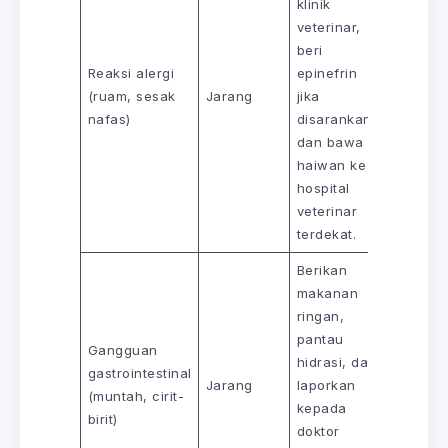
klinik
veterinar,
beri
Reaksi alergi
epinefrin
(ruam, sesak
Jarang
jika
nafas)
disarankan,
dan bawa
haiwan ke
hospital
veterinar
terdekat.
Berikan
makanan
ringan,
pantau
Gangguan
hidrasi, dan
gastrointestinal
Jarang
laporkan
(muntah, cirit-
kepada
birit)
doktor