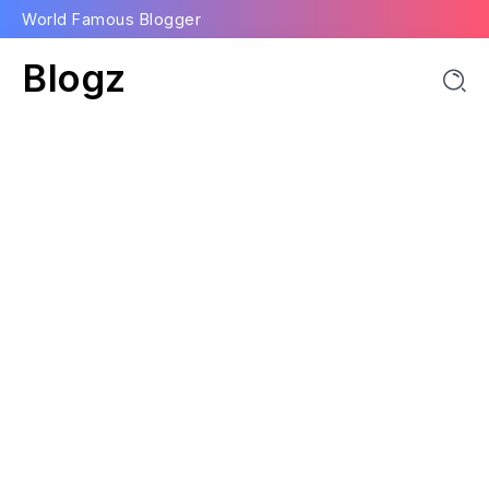
World Famous Blogger
Blogz