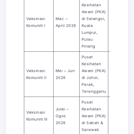
Kesihatan
Awam (PKA)
Vaksinasi
Mac –
di Selangor,
Belum
Komuniti I
April 2026
Kuala
diumumkan
Lumpur,
Pulau
Pinang
Pusat
Kesihatan
Vaksinasi
Mei – Jun
Awam (PKA)
Belum
Komuniti II
2026
di Johor,
diumumkan
Perak,
Terengganu
Pusat
Julai –
Kesihatan
Vaksinasi
Belum
Ogos
Awam (PKA)
Komuniti III
diumumkan
2026
di Sabah &
Sarawak