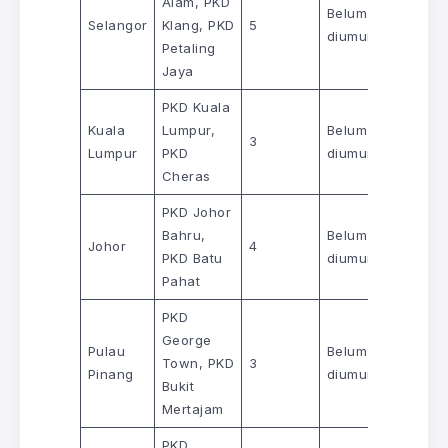
Alam, PKD
Belum
Selangor
Klang, PKD
5
diumumkan
Petaling
Jaya
PKD Kuala
Kuala
Lumpur,
Belum
3
Lumpur
PKD
diumumkan
Cheras
PKD Johor
Bahru,
Belum
Johor
4
PKD Batu
diumumkan
Pahat
PKD
George
Pulau
Belum
Town, PKD
3
Pinang
diumumkan
Bukit
Mertajam
PKD