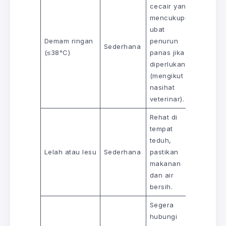
cecair yang
mencukupi,
ubat
Demam ringan
penurun
Sederhana
(≤38°C)
panas jika
diperlukan
(mengikut
nasihat
veterinar).
Rehat di
tempat
teduh,
Lelah atau lesu
Sederhana
pastikan
makanan
dan air
bersih.
Segera
hubungi