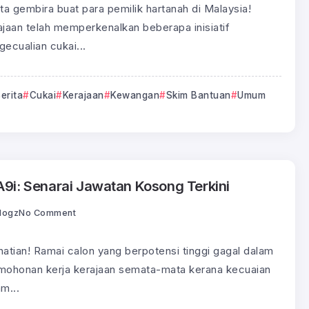
ita gembira buat para pemilik hartanah di Malaysia!
ajaan telah memperkenalkan beberapa inisiatif
gecualian cukai...
erita
Cukai
Kerajaan
Kewangan
Skim Bantuan
Umum
A9i: Senarai Jawatan Kosong Terkini
logz
No Comment
hatian! Ramai calon yang berpotensi tinggi gagal dalam
mohonan kerja kerajaan semata-mata kerana kecuaian
m...