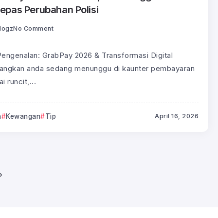
epas Perubahan Polisi
logz
No Comment
engenalan: GrabPay 2026 & Transformasi Digital
angkan anda sedang menunggu di kaunter pembayaran
i runcit,...
n
Kewangan
Tip
April 16, 2026
»