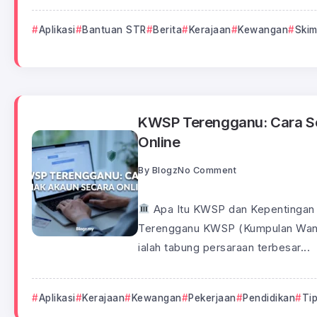
Aplikasi
Bantuan STR
Berita
Kerajaan
Kewangan
Skim
KWSP Terengganu: Cara S
Online
By
Blogz
No Comment
Apa Itu KWSP dan Kepentinga
Terengganu KWSP (Kumpulan Wan
ialah tabung persaraan terbesar...
Aplikasi
Kerajaan
Kewangan
Pekerjaan
Pendidikan
Ti