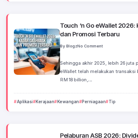
Touch ‘n Go eWallet 2026:
dan Promosi Terbaru
By
Blogz
No Comment
Sehingga akhir 2025, lebih 26 jut
eWallet telah melakukan transaksi 
RM 18 billion,...
Aplikasi
Kerajaan
Kewangan
Perniagaan
Tip
Pelaburan ASB 2026: Divide