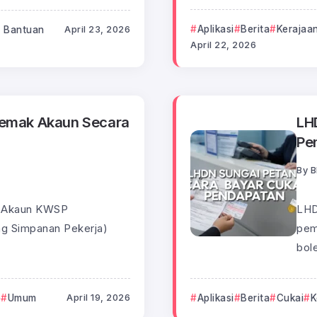
Aplikasi
Berita
Kerajaa
 Bantuan
April 23, 2026
April 22, 2026
emak Akaun Secara
LH
Pe
By
B
n Akaun KWSP
LHD
g Simpanan Pekerja)
pem
bol
p
Umum
April 19, 2026
Aplikasi
Berita
Cukai
K