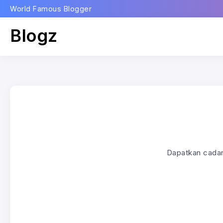
World Famous Blogger
Blogz
Dapatkan cadang