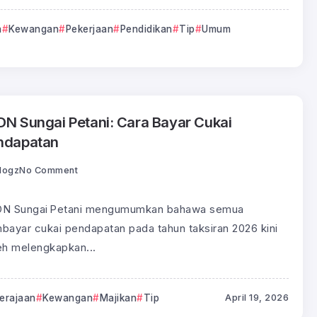
n
Kewangan
Pekerjaan
Pendidikan
Tip
Umum
DN Sungai Petani: Cara Bayar Cukai
ndapatan
logz
No Comment
N Sungai Petani mengumumkan bahawa semua
bayar cukai pendapatan pada tahun taksiran 2026 kini
eh melengkapkan...
erajaan
Kewangan
Majikan
Tip
April 19, 2026