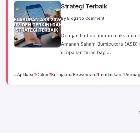
Strategi Terbaik
By
Blogz
No Comment
Dengan had pelaburan maksimum
Amanah Saham Bumiputera (ASB) k
simpanan teras bagi...
Aplikasi
Cukai
Kerajaan
Kewangan
Pendidikan
Pernia