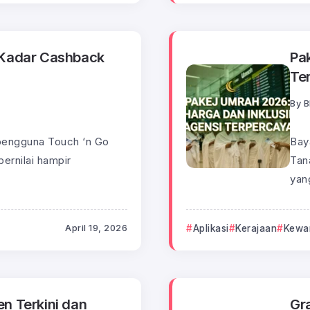
 Kadar Cashback
Pa
Te
By
B
a pengguna Touch ‘n Go
Bay
bernilai hampir
Tan
yang
April 19, 2026
Aplikasi
Kerajaan
Kewa
n Terkini dan
Gr