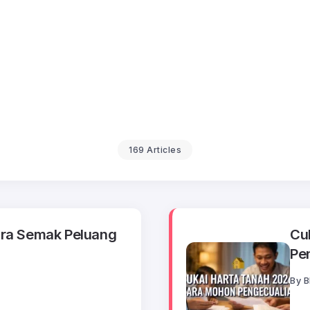
169 Articles
ra Semak Peluang
Cu
Pe
By
B