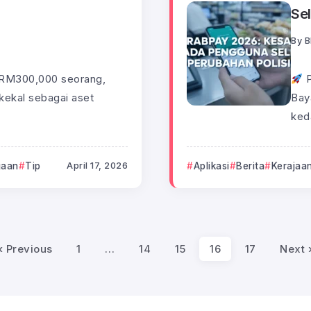
Sel
By
B
 RM300,000 seorang,
P
ekal sebagai aset
Bay
keda
gaan
Tip
April 17, 2026
Aplikasi
Berita
Kerajaa
« Previous
1
…
14
15
16
17
Next 