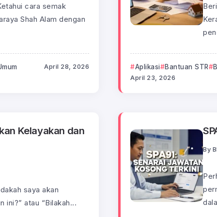
Ketahui cara semak
Ber
daraya Shah Alam dengan
Ker
pen
Umum
April 28, 2026
Aplikasi
Bantuan STR
B
April 23, 2026
kan Kelayakan dan
SP
By
B
Per
per
Adakah saya akan
dala
ini?” atau “Bilakah...