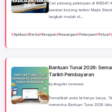
Cari peluang pekerjaan di MBSA? 
jawatan kosong terkini Majlis Ban
langkah mudah di...
Aplikasi
Berita
Kerajaan
Kewangan
Pekerjaan
Petua
Bantuan Tunai 2026: Sema
Tarikh Pembayaran
By
Blogz
No Comment
Pernahkah anda tertanya-tanya, “
menerima Bantuan Tunai 2026 tahun 