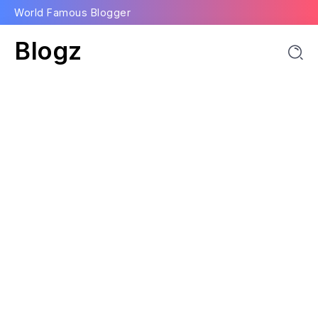
World Famous Blogger
Blogz