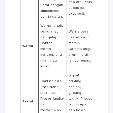
pop art. Lebih
Sarat dengan
bebas dan
simbolisme
ekspresif.
dan falsafah.
Warna tanah,
semula jadi,
Warna berani,
dan gelap.
pastel, neon,
Contoh:
metalik.
Warna
merah
Contoh: ungu,
maroon, biru
oren, merah
nila, hijau
jambu, emas.
lumut.
Digital
Canting tulis
printing,
(tradisional),
sablon,
blok cap.
gabungan
Proses lambat
teknik. Proses
Teknik
dan
lebih cepat
memerlukan
dan boleh