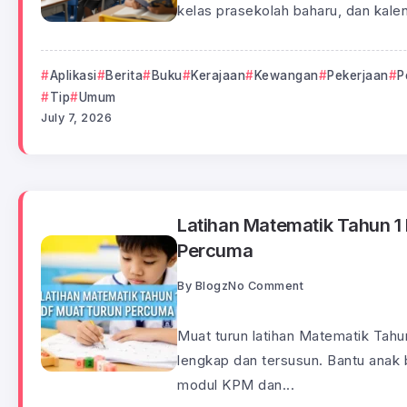
kelas prasekolah baharu, dan kale
Aplikasi
Berita
Buku
Kerajaan
Kewangan
Pekerjaan
P
Tip
Umum
July 7, 2026
Latihan Matematik Tahun 1
Percuma
By
Blogz
No Comment
Muat turun latihan Matematik Tah
lengkap dan tersusun. Bantu anak
modul KPM dan...