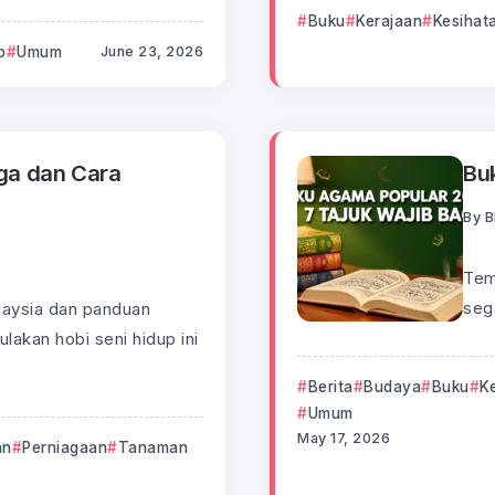
Buku
Kerajaan
Kesihat
p
Umum
June 23, 2026
ga dan Cara
Bu
By
B
Tem
seg
laysia dan panduan
akan hobi seni hidup ini
Berita
Budaya
Buku
K
Umum
May 17, 2026
an
Perniagaan
Tanaman