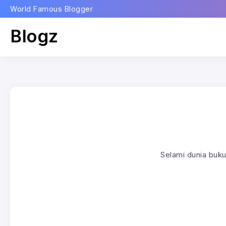
World Famous Blogger
Blogz
Selami dunia buk