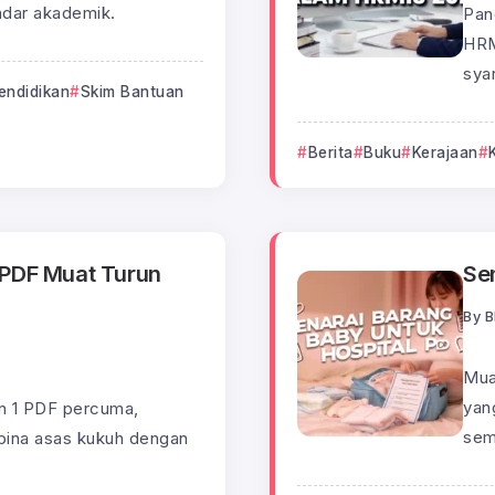
ndar akademik.
Pan
HRM
syar
endidikan
Skim Bantuan
Berita
Buku
Kerajaan
 PDF Muat Turun
Se
By
B
Mua
yan
un 1 PDF percuma,
sem
 bina asas kukuh dengan