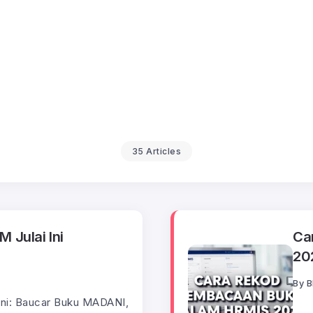
35 Articles
 Julai Ini
Ca
20
By
B
 ini: Baucar Buku MADANI,