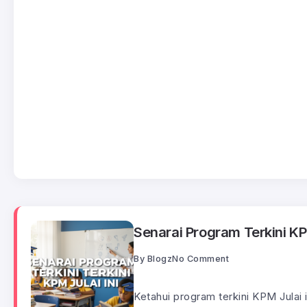
Senarai Program Terkini KPM
By
Blogz
No Comment
Ketahui program terkini KPM Julai