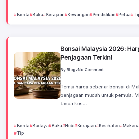
Berita
Buku
Kerajaan
Kewangan
Pendidikan
Petua
Ti
Bonsai Malaysia 2026: Har
Penjagaan Terkini
By
Blogz
No Comment
Temui harga sebenar bonsai di Ma
penjagaan mudah untuk pemula. Mul
tanpa kos...
Berita
Budaya
Buku
Hobi
Kerajaan
Kesihatan
Makan
Tip