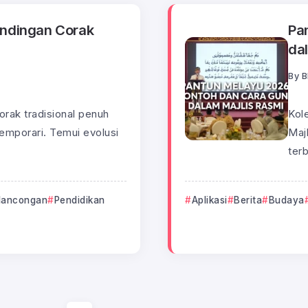
andingan Corak
Pa
da
By
B
orak tradisional penuh
Kol
mporari. Temui evolusi
Majl
terb
lancongan
Pendidikan
Aplikasi
Berita
Budaya