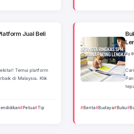
latform Jual Beli
Bu
Le
By
B
kitar! Temui platform
Car
rbaik di Malaysia. Klik
Pand
tepa
Pendidikan
Petua
Tip
Berita
Budaya
Buku
B