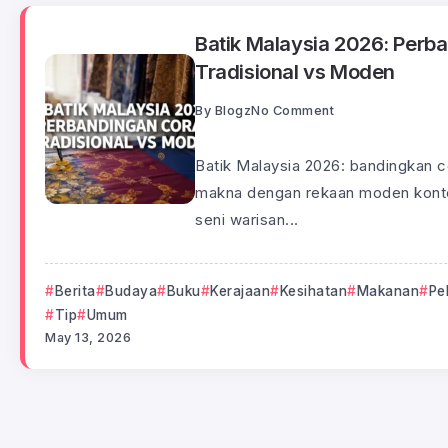
Batik Malaysia 2026: Perb
Tradisional vs Moden
By
Blogz
No Comment
Batik Malaysia 2026: bandingkan c
makna dengan rekaan moden konte
seni warisan...
Berita
Budaya
Buku
Kerajaan
Kesihatan
Makanan
Pe
Tip
Umum
May 13, 2026