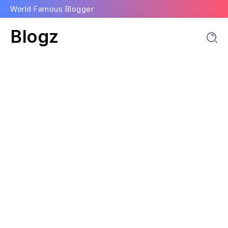
World Famous Blogger
Blogz