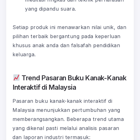
yang dipandu suara.
Setiap produk ini menawarkan nilai unik, dan
pilihan terbaik bergantung pada keperluan
khusus anak anda dan falsafah pendidikan
keluarga.
Trend Pasaran Buku Kanak-Kanak
Interaktif di Malaysia
Pasaran buku kanak-kanak interaktif di
Malaysia menunjukkan pertumbuhan yang
memberangsangkan. Beberapa trend utama
yang dikenal pasti melalui analisis pasaran
dan laporan industri termasuk: