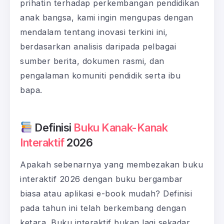
prihatin terhadap perkembangan pendidikan
anak bangsa, kami ingin mengupas dengan
mendalam tentang inovasi terkini ini,
berdasarkan analisis daripada pelbagai
sumber berita, dokumen rasmi, dan
pengalaman komuniti pendidik serta ibu
bapa.
Definisi
Buku Kanak-Kanak
Interaktif
2026
Apakah sebenarnya yang membezakan buku
interaktif 2026 dengan buku bergambar
biasa atau aplikasi e-book mudah? Definisi
pada tahun ini telah berkembang dengan
ketara. Buku interaktif bukan lagi sekadar