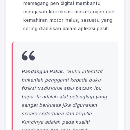
memegang pen digital membantu
mengasah koordinasi mata-tangan dan
kemahiran motor halus, sesuatu yang
sering diabaikan dalam aplikasi pasif.
Pandangan Pakar:
“Buku interaktif
bukanlah pengganti kepada buku
fizikal tradisional atau bacaan ibu
bapa. Ia adalah alat pelengkap yang
sangat berkuasa jika digunakan
secara sederhana dan terpilih.
Kuncinya adalah pada kualiti