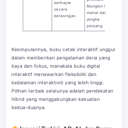
berbayar
Mungkin lebih
secara
mahal dalam
berasingan.
jangka
panjang.
Kesimpulannya, buku cetak interaktif unggul
dalam memberikan pengalaman deria yang
kaya dan fokus, manakala buku digital
interaktif menawarkan fleksibiliti dan
kedalaman interaktiviti yang lebih tinggi.
Pilihan terbaik selalunya adalah pendekatan
hibrid yang menggabungkan kekuatan
kedua-duanya.