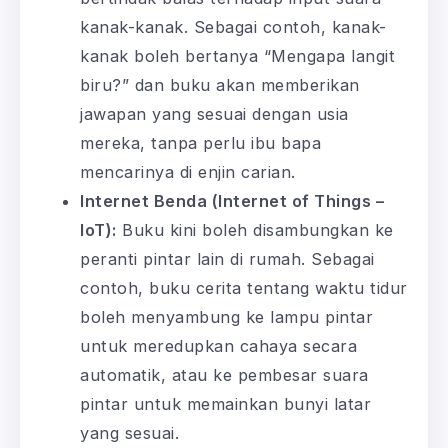
kanak-kanak. Sebagai contoh, kanak-
kanak boleh bertanya “Mengapa langit
biru?” dan buku akan memberikan
jawapan yang sesuai dengan usia
mereka, tanpa perlu ibu bapa
mencarinya di enjin carian.
Internet Benda (Internet of Things –
IoT):
Buku kini boleh disambungkan ke
peranti pintar lain di rumah. Sebagai
contoh, buku cerita tentang waktu tidur
boleh menyambung ke lampu pintar
untuk meredupkan cahaya secara
automatik, atau ke pembesar suara
pintar untuk memainkan bunyi latar
yang sesuai.