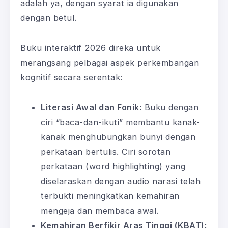
adalah ya, dengan syarat ia digunakan
dengan betul.
Buku interaktif 2026 direka untuk
merangsang pelbagai aspek perkembangan
kognitif secara serentak:
Literasi Awal dan Fonik:
Buku dengan
ciri “baca-dan-ikuti” membantu kanak-
kanak menghubungkan bunyi dengan
perkataan bertulis. Ciri sorotan
perkataan (word highlighting) yang
diselaraskan dengan audio narasi telah
terbukti meningkatkan kemahiran
mengeja dan membaca awal.
Kemahiran Berfikir Aras Tinggi (KBAT):