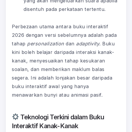
yang akan mengeluarkan suara apabila
disentuh pada perkataan tertentu.
Perbezaan utama antara buku interaktif
2026 dengan versi sebelumnya adalah pada
tahap
personalization
dan
adaptivity
. Buku
kini boleh belajar daripada interaksi kanak-
kanak, menyesuaikan tahap kesukaran
soalan, dan memberikan maklum balas
segera. Ini adalah lonjakan besar daripada
buku interaktif awal yang hanya
menawarkan bunyi atau animasi pasif.
Teknologi Terkini dalam Buku
Interaktif Kanak-Kanak