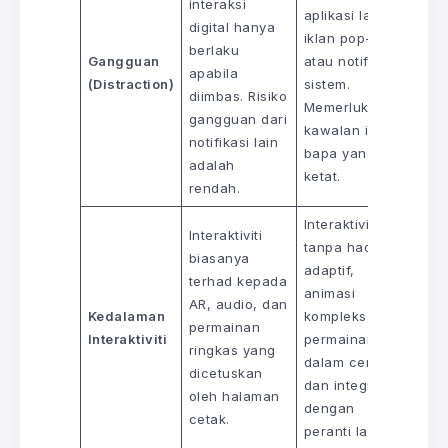
interaksi
aplikasi lain,
digital hanya
iklan pop-up,
berlaku
Gangguan
atau notifikasi
apabila
(Distraction)
sistem.
diimbas. Risiko
Memerlukan
gangguan dari
kawalan ibu
notifikasi lain
bapa yang
adalah
ketat.
rendah.
Interaktiviti
Interaktiviti
tanpa had: AI
biasanya
adaptif,
terhad kepada
animasi
AR, audio, dan
Kedalaman
kompleks,
permainan
Interaktiviti
permainan
ringkas yang
dalam cerita,
dicetuskan
dan integrasi
oleh halaman
dengan
cetak.
peranti lain.