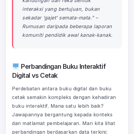
kandungan dan reka bentuk
interaksi yang bertujuan, bukan
sekadar ‘gajet’ semata-mata.” –
Rumusan daripada beberapa laporan
komuniti pendidik awal kanak-kanak.
Perbandingan Buku Interaktif
Digital vs Cetak
Perdebatan antara buku digital dan buku
cetak semakin kompleks dengan kehadiran
buku interaktif. Mana satu lebih baik?
Jawapannya bergantung kepada konteks
dan matlamat pembelajaran. Mari kita lihat
perbandingan berdasarkan data terkini: