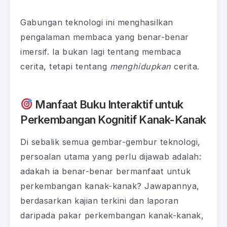
Gabungan teknologi ini menghasilkan
pengalaman membaca yang benar-benar
imersif. Ia bukan lagi tentang membaca
cerita, tetapi tentang
menghidupkan
cerita.
Manfaat Buku Interaktif untuk
Perkembangan Kognitif Kanak-Kanak
Di sebalik semua gembar-gembur teknologi,
persoalan utama yang perlu dijawab adalah:
adakah ia benar-benar bermanfaat untuk
perkembangan kanak-kanak? Jawapannya,
berdasarkan kajian terkini dan laporan
daripada pakar perkembangan kanak-kanak,