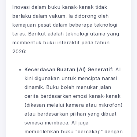
Inovasi dalam buku kanak-kanak tidak
berlaku dalam vakum. Ia didorong oleh
kemajuan pesat dalam beberapa teknologi
teras. Berikut adalah teknologi utama yang
membentuk buku interaktif pada tahun
2026:
Kecerdasan Buatan (AI) Generatif:
AI
kini digunakan untuk mencipta narasi
dinamik. Buku boleh menukar jalan
cerita berdasarkan emosi kanak-kanak
(dikesan melalui kamera atau mikrofon)
atau berdasarkan pilihan yang dibuat
semasa membaca. AI juga
membolehkan buku “bercakap” dengan