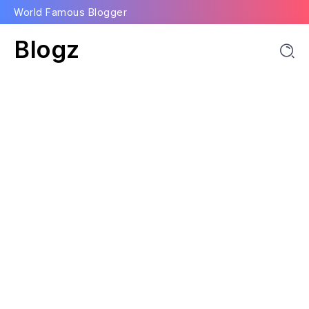
World Famous Blogger
Blogz