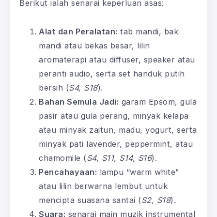
Berikut ialah senarai keperluan asas:
Alat dan Peralatan:
tab mandi, bak
mandi atau bekas besar, lilin
aromaterapi atau diffuser, speaker atau
peranti audio, serta set handuk putih
bersih (
S4, S18
).
Bahan Semula Jadi:
garam Epsom, gula
pasir atau gula perang, minyak kelapa
atau minyak zaitun, madu, yogurt, serta
minyak pati lavender, peppermint, atau
chamomile (
S4, S11, S14, S16
).
Pencahayaan:
lampu “warm white”
atau lilin berwarna lembut untuk
mencipta suasana santai (
S2, S18
).
Suara:
senarai main muzik instrumental