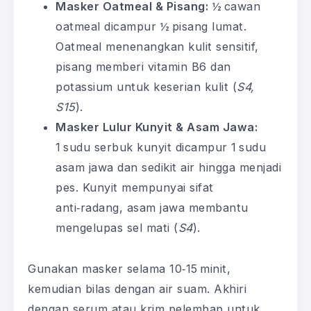
Masker Oatmeal & Pisang:
½ cawan
oatmeal dicampur ½ pisang lumat.
Oatmeal menenangkan kulit sensitif,
pisang memberi vitamin B6 dan
potassium untuk keserian kulit (
S4,
S15
).
Masker Lulur Kunyit & Asam Jawa:
1 sudu serbuk kunyit dicampur 1 sudu
asam jawa dan sedikit air hingga menjadi
pes. Kunyit mempunyai sifat
anti‑radang, asam jawa membantu
mengelupas sel mati (
S4
).
Gunakan masker selama 10‑15 minit,
kemudian bilas dengan air suam. Akhiri
dengan serum atau krim pelembap untuk