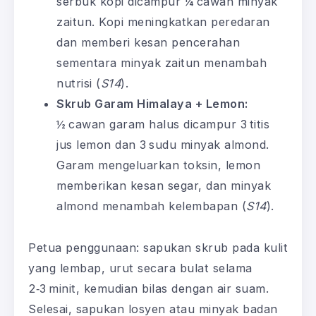
serbuk kopi dicampur ¼ cawan minyak
zaitun. Kopi meningkatkan peredaran
dan memberi kesan pencerahan
sementara minyak zaitun menambah
nutrisi (
S14
).
Skrub Garam Himalaya + Lemon:
½ cawan garam halus dicampur 3 titis
jus lemon dan 3 sudu minyak almond.
Garam mengeluarkan toksin, lemon
memberikan kesan segar, dan minyak
almond menambah kelembapan (
S14
).
Petua penggunaan: sapukan skrub pada kulit
yang lembap, urut secara bulat selama
2‑3 minit, kemudian bilas dengan air suam.
Selesai, sapukan losyen atau minyak badan