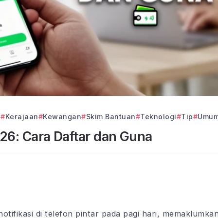
a
Kerajaan
Kewangan
Skim Bantuan
Teknologi
Tip
Umu
26: Cara Daftar dan Guna
tifikasi di telefon pintar pada pagi hari, memaklumk