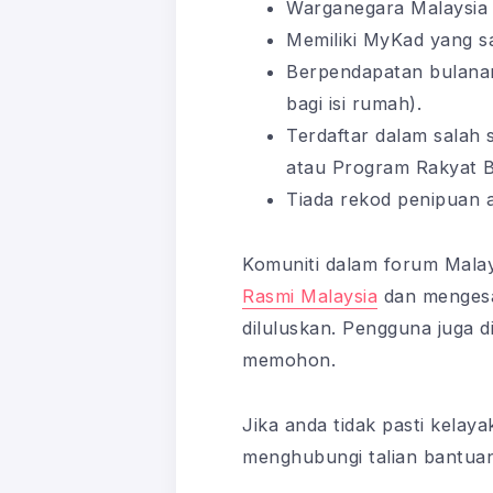
Warganegara Malaysia 
Memiliki MyKad yang s
Berpendapatan bulanan
bagi isi rumah).
Terdaftar dalam salah 
atau Program Rakyat B
Tiada rekod penipuan 
Komuniti dalam forum Mala
Rasmi Malaysia
dan mengesa
diluluskan. Pengguna juga 
memohon.
Jika anda tidak pasti kela
menghubungi talian bantuan