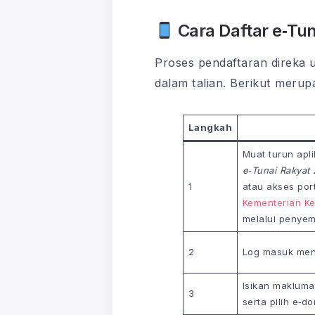
Cara Daftar e‑Tu
Proses pendaftaran direka 
dalam talian. Berikut merup
Langkah
Muat turun apli
e‑Tunai Rakyat
1
atau akses por
Kementerian K
melalui penyem
2
Log masuk meng
Isikan maklumat
3
serta pilih e‑do