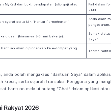
nan MyKad dan bukti pendapatan (slip gaji atau
Fail dalam fo
2 MB.
Anda akan me
an syarat serta klik “Hantar Permohonan”.
pengesahan.
Semak status
kelulusan (biasanya 3‑5 hari bekerja).
Saya”.
n, bantuan akan dipindahkan ke e‑dompet yang
Terima notifi
a, anda boleh mengakses “Bantuan Saya” dalam aplikasi
kh kredit, serta sejarah transaksi. Pengguna yang meng
at bantuan melalui butang “Chat” dalam aplikasi atau 
i Rakyat 2026