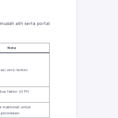
mudah alih serta portal
Nota
asi versi terkini.
ua faktor (OTP)
a maklumat untuk
 penolakan.