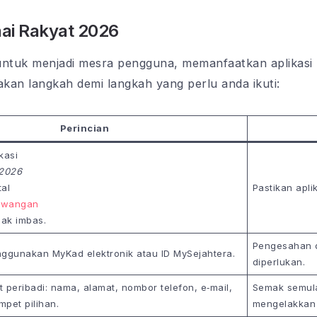
nai Rakyat 2026
untuk menjadi mesra pengguna, memanfaatkan aplikasi 
akan langkah demi langkah yang perlu anda ikuti:
Perincian
kasi
 2026
tal
Pastikan aplik
ewangan
ak imbas.
Pengesahan d
gunakan MyKad elektronik atau ID MySejahtera.
diperlukan.
 peribadi: nama, alamat, nombor telefon, e‑mail,
Semak semul
mpet pilihan.
mengelakkan