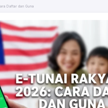
Cara Daftar dan Guna