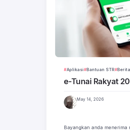
Aplikasi
Bantuan STR
Berit
e-Tunai Rakyat 20
May 14, 2026
Bayangkan anda menerima no