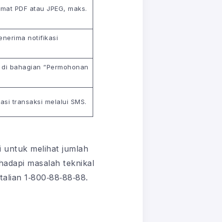
rmat PDF atau JPEG, maks.
nerima notifikasi
 di bahagian “Permohonan
kasi transaksi melalui SMS.
 untuk melihat jumlah
hadapi masalah teknikal
talian 1‑800‑88‑88‑88.