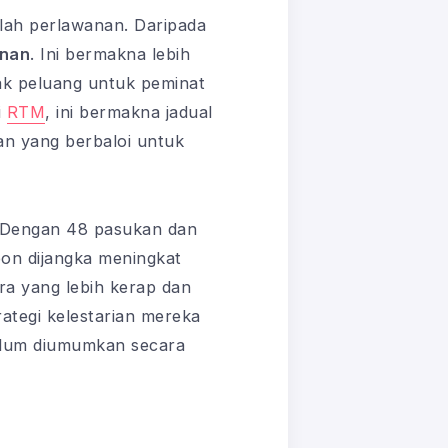
lah perlawanan. Daripada
anan
. Ini bermakna lebih
yak peluang untuk peminat
i
RTM
, ini bermakna jadual
ran yang berbaloi untuk
. Dengan 48 pasukan dan
bon dijangka meningkat
ra yang lebih kerap dan
rategi kelestarian mereka
 belum diumumkan secara