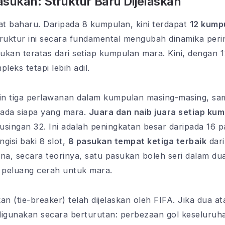
sukan: Struktur Baru Dijelaskan
at baharu. Daripada 8 kumpulan, kini terdapat
12 kump
ruktur ini secara fundamental mengubah dinamika per
ukan teratas dari setiap kumpulan mara. Kini, dengan 
leks tetapi lebih adil.
n tiga perlawanan dalam kumpulan masing-masing, sam
pada siapa yang mara.
Juara dan naib juara setiap ku
usingan 32. Ini adalah peningkatan besar daripada 16
gisi baki 8 slot,
8 pasukan tempat ketiga terbaik
dari
kna, secara teorinya, satu pasukan boleh seri dalam 
 peluang cerah untuk mara.
 (tie-breaker) telah dijelaskan oleh FIFA. Jika dua at
 digunakan secara berturutan: perbezaan gol keseluruha