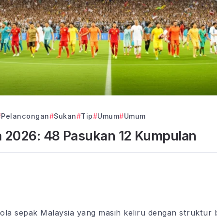
Pelancongan
Sukan
Tip
Umum
Umum
ia 2026: 48 Pasukan 12 Kumpulan
la sepak Malaysia yang masih keliru dengan struktur 