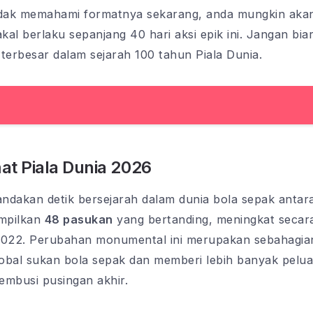
 tidak memahami formatnya sekarang, anda mungkin aka
kal berlaku sepanjang 40 hari aksi epik ini. Jangan bia
g terbesar dalam sejarah 100 tahun Piala Dunia.
t Piala Dunia 2026
ndakan detik bersejarah dalam dunia bola sepak anta
ampilkan
48 pasukan
yang bertanding, meningkat secara
2022. Perubahan monumental ini merupakan sebahagian 
bal sukan bola sepak dan memberi lebih banyak pelu
embusi pusingan akhir.