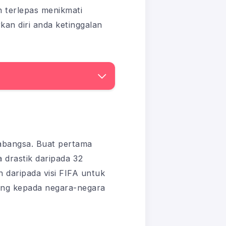
n terlepas menikmati
rkan diri anda ketinggalan
rabangsa. Buat pertama
 drastik daripada 32
daripada visi FIFA untuk
ang kepada negara-negara