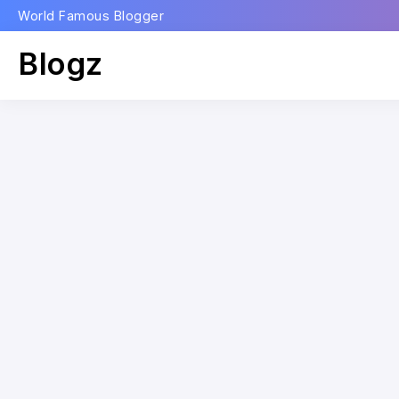
World Famous Blogger
Blogz