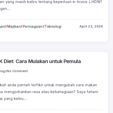
ani yang masih keliru tentang keperluan e-Invois LHDN?
gan...
gan
Majikan
Perniagaan
Teknologi
April 23, 2026
LK Diet: Cara Mulakan untuk Pemula
logz
No Comment
kah anda pernah terfikir untuk mengubah cara makan
pa mengorbankan rasa atau kebahagiaan? Saya faham
i yang keliru...