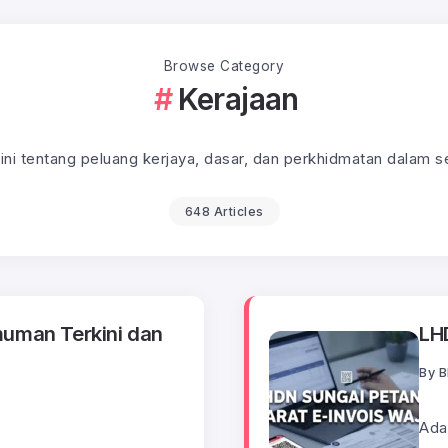
Browse Category
Kerajaan
ini tentang peluang kerjaya, dasar, dan perkhidmatan dalam se
648 Articles
muman Terkini dan
LHD
By
B
Ada