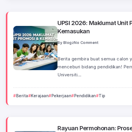
UPSI 2026: Maklumat Unit 
Kemasukan
By
Blogz
No Comment
Berita gembira buat semua calon y
menceburi bidang pendidikan! P
Universiti...
Berita
Kerajaan
Pekerjaan
Pendidikan
Tip
Rayuan Permohonan: Prose