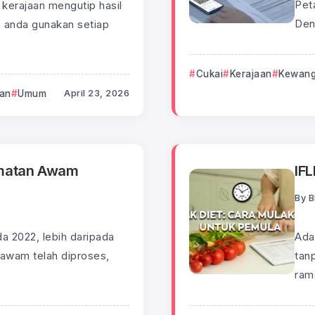
Pet
 kerajaan mengutip hasil
Den
g anda gunakan setiap
Cukai
Kerajaan
Kewan
aan
Umum
April 23, 2026
idmatan Awam
IF
By
B
a 2022, lebih daripada
Ada
 awam telah diproses,
tan
rama