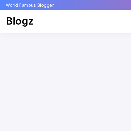
World Famous Blogger
Blogz