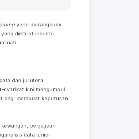
raining
yang merangkumi
ng diiktiraf industri.
minati.
data dan jurutera
at-syarikat kini mengumpul
ut bagi membuat keputusan
n kewangan, penjagaan
analisis data junior