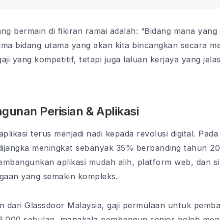
g bermain di fikiran ramai adalah: “Bidang mana yang 
ima bidang utama yang akan kita bincangkan secara men
i yang kompetitif, tetapi juga laluan kerjaya yang jela
unan Perisian & Aplikasi
likasi terus menjadi nadi kepada revolusi digital. Pad
ijangka meningkat sebanyak 35% berbanding tahun 202
embangunkan aplikasi mudah alih, platform web, dan si
gaan yang semakin kompleks.
n dari Glassdoor Malaysia, gaji permulaan untuk pemba
6,000 sebulan, manakala pembangun senior boleh me