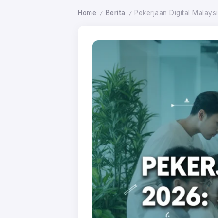
Home
Berita
Pekerjaan Digital Malays
/
/