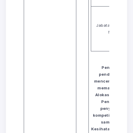
Jabatan Perangk
Malaysia
Penekanan yan
pendidikan, kes
mencerminkan age
memacu pertumbu
Alokasi yang sig
Pendidikan me
penyediaan sum
kompetitif di peri
sama, peruntu
Kesihatan memasti