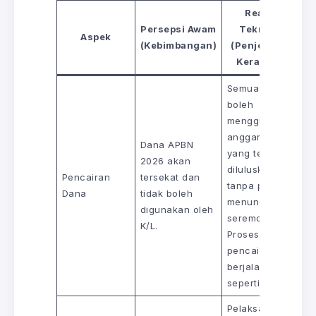
Realiti
Persepsi Awam
Teknikal
Aspek
(Kebimbangan)
(Penjelasan
Kerajaan)
Semua K/L
boleh
menggunakan
anggaran
Dana APBN
yang telah
2026 akan
diluluskan
Pencairan
tersekat dan
tanpa perlu
Dana
tidak boleh
menunggu
digunakan oleh
seremoni.
K/L.
Proses
pencairan
berjalan
seperti biasa.
Pelaksanaan