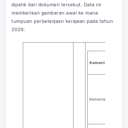
dipetik dari dokumen tersebut. Data ini
memberikan gambaran awal ke mana
tumpuan perbelanjaan kerajaan pada tahun
2026:
Fok
Kementerian/Lem
Kementerian Pendid