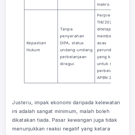
makro.
Perpres
118/2025 telah
Tanpa
ditetapkan,
penyerahan
memberikan
Kepastian
DIPA, status
asas
Hukum
undang-undang
perundangan
perbelanjaan
yang kukuh
diragui.
untuk semua
perbelanjaan
APBN 2026.
Justeru, impak ekonomi daripada kelewatan
ini adalah sangat minimum, malah boleh
dikatakan tiada. Pasar kewangan juga tidak
menunjukkan reaksi negatif yang ketara