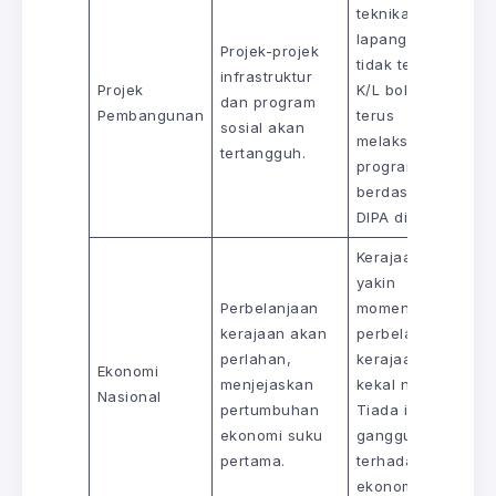
teknikal di
lapangan
Projek-projek
tidak terjejas.
infrastruktur
Projek
K/L boleh
dan program
Pembangunan
terus
sosial akan
melaksanakan
tertangguh.
program
berdasarkan
DIPA digital.
Kerajaan
yakin
Perbelanjaan
momentum
kerajaan akan
perbelanjaan
perlahan,
kerajaan akan
Ekonomi
menjejaskan
kekal normal.
Nasional
pertumbuhan
Tiada isyarat
ekonomi suku
gangguan
pertama.
terhadap
ekonomi