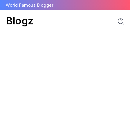
World Famous Blogger
Blogz