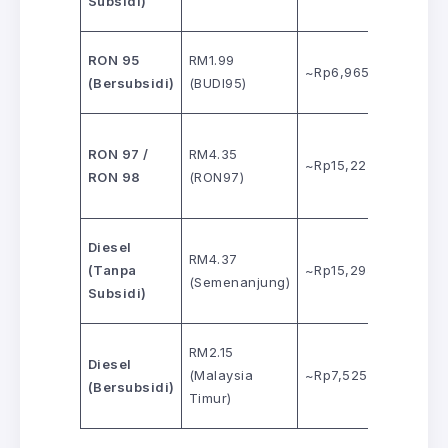
Subsidi)
Green 9
Tiada
RON 95
RM1.99
~Rp6,965
produk
(Bersubsidi)
(BUDI95)
setara
Rp20,7
RON 97 /
RM4.35
~Rp15,225
(Pertam
RON 98
(RON97)
Turbo)
Diesel
RM4.37
Rp23,0
(Tanpa
~Rp15,295
(Semenanjung)
(Dexlite
Subsidi)
RM2.15
Diesel
Rp6,80
(Malaysia
~Rp7,525
(Bersubsidi)
(Biosola
Timur)