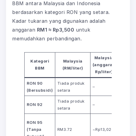
BBM antara Malaysia dan Indonesia
berdasarkan kategori RON yang setara.
Kadar tukaran yang digunakan adalah
anggaran
RM1 ≈ Rp3,500
untuk
memudahkan perbandingan.
Malaysia
Kategori
Malaysia
Indone
(anggaran
BBM
(RM/liter)
(Rp/lit
Rp/liter)
RON 90
Tiada produk
Rp10,00
–
(Bersubsidi)
setara
(Pertali
Tiada produk
Rp16,25
RON 92
–
setara
(Pertam
RON 95
Rp17,00
(Tanpa
RM3.72
~Rp13,020
(Pertam