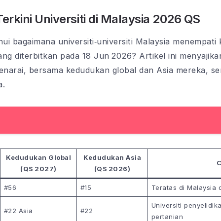
erkini Universiti di Malaysia 2026 QS
ui bagaimana universiti‑universiti Malaysia menempat
ng diterbitkan pada 18 Jun 2026? Artikel ini menyajikan
enarai, bersama kedudukan global dan Asia mereka, s
a.
Kedudukan Global
Kedudukan Asia
C
(QS 2027)
(QS 2026)
#56
#15
Teratas di Malaysia
Universiti penyelidi
#22 Asia
#22
pertanian