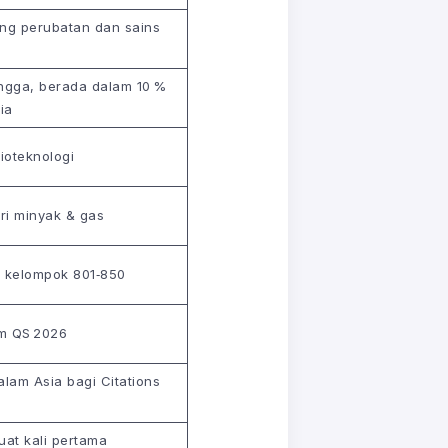
ng perubatan dan sains
ngga, berada dalam 10 %
ia
ioteknologi
ri minyak & gas
 kelompok 801‑850
am QS 2026
lam Asia bagi Citations
uat kali pertama