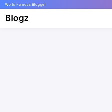
World Famous Blogger
Blogz