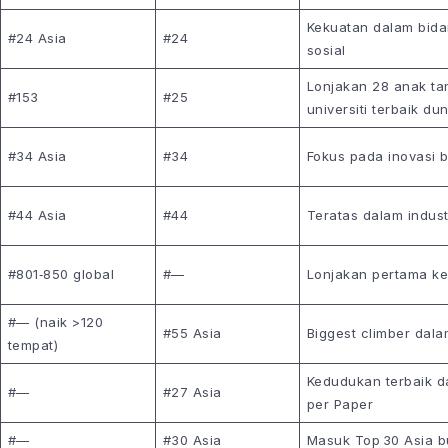
Kekuatan dalam bida
#24 Asia
#24
sosial
Lonjakan 28 anak ta
#153
#25
universiti terbaik dun
#34 Asia
#34
Fokus pada inovasi b
#44 Asia
#44
Teratas dalam indust
#801‑850 global
#—
Lonjakan pertama ke
#— (naik >120
#55 Asia
Biggest climber dal
tempat)
Kedudukan terbaik da
#—
#27 Asia
per Paper
#—
#30 Asia
Masuk Top 30 Asia b