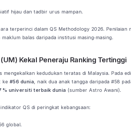
siatif hijau dan tadbir urus mampan.
ecara terperinci dalam QS Methodology 2026. Penilaian m
 maklum balas daripada institusi masing‑masing.
 (UM) Kekal Peneraju Ranking Tertinggi
s mengekalkan kedudukan teratas di Malaysia. Pada edi
t ke
#56 dunia
, naik dua anak tangga daripada #58 pad
7 % universiti terbaik dunia
(sumber Astro Awani).
ndikator QS di peringkat kebangsaan:
6 global.