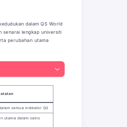
i kedudukan dalam QS World
 senarai lengkap universiti
erta perubahan utama
atatan
 dalam semua indikator QS
kan utama dalam sains