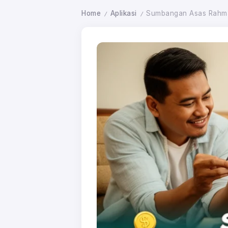
Home
Aplikasi
Sumbangan Asas Rahmah
/
/