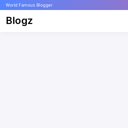
World Famous Blogger
Blogz