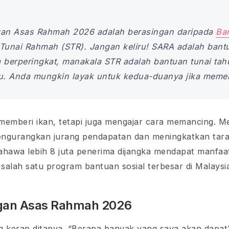
n Asas Rahmah 2026 adalah berasingan daripada
Ba
unai Rahmah (STR). Jangan keliru! SARA adalah bantu
a berperingkat, manakala STR adalah bantuan tunai ta
tu. Anda mungkin layak untuk kedua-duanya jika memen
memberi ikan, tetapi juga mengajar cara memancing. Me
engurangkan jurang pendapatan dan meningkatkan tara
ahawa lebih 8 juta penerima dijangka mendapat manfaat
salah satu program bantuan sosial terbesar di Malaysi
an Asas Rahmah 2026
ing kerap ditanya. “Berapa banyak yang saya akan dap