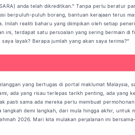
SARA) anda telah dikreditkan.” Tanpa perlu beratur pan
gisi berpuluh-puluh borang, bantuan kerajaan terus m
. Inilah realiti baharu yang diimpikan oleh setiap pene
 ini, terdapat satu persoalan yang sering bermain di f
saya layak? Berapa jumlah yang akan saya terima?”
langgan yang bertugas di portal maklumat Malaysia, s
, ada yang risau terlepas tarikh penting, ada yang ke
dak pasti sama ada mereka perlu membuat permohonan b
langkah demi langkah, dari mula hingga akhir, untuk
hmah 2026. Mari kita mulakan perjalanan ini bersama