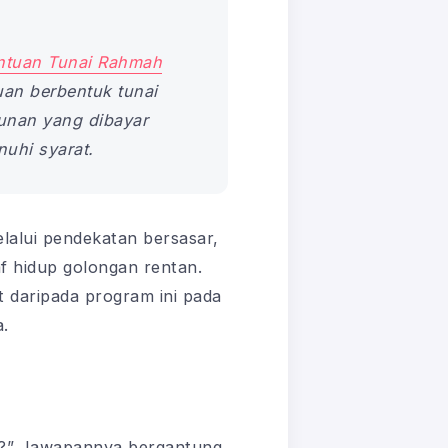
ntuan Tunai Rahmah
an berbentuk tunai
hunan yang dibayar
uhi syarat.
lalui pendekatan bersasar,
f hidup golongan rentan.
 daripada program ini pada
a.
at?” Jawapannya bergantung