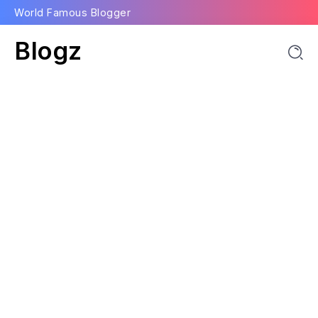
World Famous Blogger
Blogz