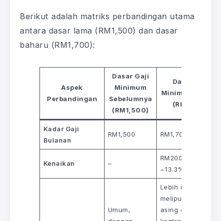
Berikut adalah matriks perbandingan utama
antara dasar lama (RM1,500) dan dasar
baharu (RM1,700):
Dasar Gaji
Dasar Gaji
Aspek
Minimum
Minimum Baharu
Perbandingan
Sebelumnya
(RM1,700)
(RM1,500)
Kadar Gaji
RM1,500
RM1,700
Bulanan
RM200 (kenaikan
Kenaikan
–
~13.3%)
Lebih inklusif:
meliputi pekerja
Umum,
asing dan pekerja