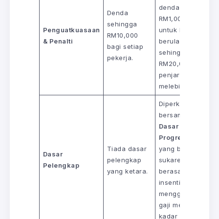
denda harian
Denda
RM1,000/hari, dan
sehingga
Penguatkuasaan
untuk kesalahan
RM10,000
& Penalti
berulang, denda
bagi setiap
sehingga
pekerja.
RM20,000 atau
penjara tidak
melebihi 5 tahun.
Diperkenalkan
bersama
Dasar Gaji
Progresif (DGP)
Tiada dasar
yang bersifat
Dasar
pelengkap
sukarela dan
Pelengkap
yang ketara.
berasaskan
insentif,
menggalakkan
gaji melebihi
kadar minimum.