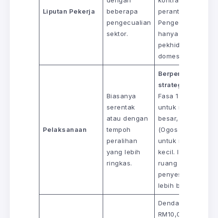
dengan
kontrak
Liputan Pekerja
beberapa
perantisan.
pengecualian
Pengecualian
sektor.
hanya untuk
pekhidmat
domestik.
Berperingkat dan
strategik:
Biasanya
Fasa 1 (Feb 2025)
serentak
untuk majikan
atau dengan
besar, Fasa 2
Pelaksanaan
tempoh
(Ogos 2025)
peralihan
untuk majikan
yang lebih
kecil. Ini memberi
ringkas.
ruang
penyesuaian yan
lebih baik.
Denda lebih ketat:
RM10,000/pekerja