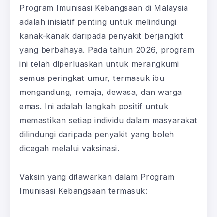
Program Imunisasi Kebangsaan di Malaysia
adalah inisiatif penting untuk melindungi
kanak-kanak daripada penyakit berjangkit
yang berbahaya. Pada tahun 2026, program
ini telah diperluaskan untuk merangkumi
semua peringkat umur, termasuk ibu
mengandung, remaja, dewasa, dan warga
emas. Ini adalah langkah positif untuk
memastikan setiap individu dalam masyarakat
dilindungi daripada penyakit yang boleh
dicegah melalui vaksinasi.
Vaksin yang ditawarkan dalam Program
Imunisasi Kebangsaan termasuk: