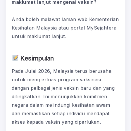
maklumat lanjut mengenai vaksin?
Anda boleh melawat laman web Kementerian
Kesihatan Malaysia atau portal MySejahtera
untuk maklumat lanjut.
Kesimpulan
Pada Julai 2026, Malaysia terus berusaha
untuk memperluas program vaksinasi
dengan pelbagai jenis vaksin baru dan yang
ditingkatkan. Ini menunjukkan komitmen
negara dalam melindungi kesihatan awam
dan memastikan setiap individu mendapat
akses kepada vaksin yang diperlukan.