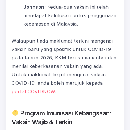
Johnson:
Kedua-dua vaksin ini telah
mendapat kelulusan untuk penggunaan
kecemasan di Malaysia.
Walaupun tiada maklumat terkini mengenai
vaksin baru yang spesifik untuk COVID-19
pada tahun 2026, KKM terus memantau dan
menilai keberkesanan vaksin yang ada.
Untuk maklumat lanjut mengenai vaksin
COVID-19, anda boleh merujuk kepada
portal COVIDNOW
.
Program Imunisasi Kebangsaan:
Vaksin Wajib & Terkini