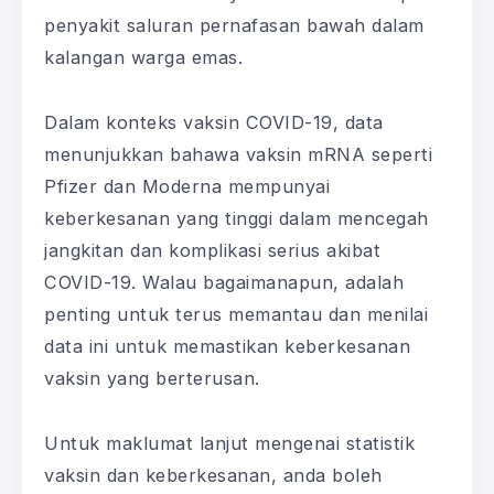
penyakit saluran pernafasan bawah dalam
kalangan warga emas.
Dalam konteks vaksin COVID-19, data
menunjukkan bahawa vaksin mRNA seperti
Pfizer dan Moderna mempunyai
keberkesanan yang tinggi dalam mencegah
jangkitan dan komplikasi serius akibat
COVID-19. Walau bagaimanapun, adalah
penting untuk terus memantau dan menilai
data ini untuk memastikan keberkesanan
vaksin yang berterusan.
Untuk maklumat lanjut mengenai statistik
vaksin dan keberkesanan, anda boleh