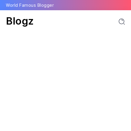
World Famous Blogger
Blogz