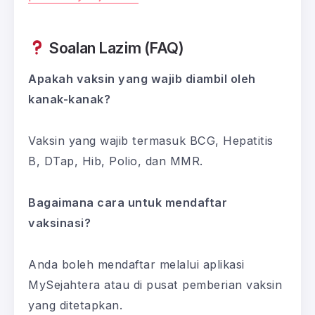
Soalan Lazim (FAQ)
Apakah vaksin yang wajib diambil oleh
kanak-kanak?
Vaksin yang wajib termasuk BCG, Hepatitis
B, DTap, Hib, Polio, dan MMR.
Bagaimana cara untuk mendaftar
vaksinasi?
Anda boleh mendaftar melalui aplikasi
MySejahtera atau di pusat pemberian vaksin
yang ditetapkan.