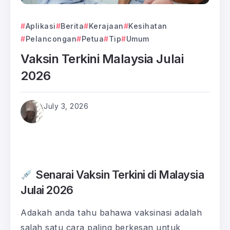
Aplikasi
Berita
Kerajaan
Kesihatan
Pelancongan
Petua
Tip
Umum
Vaksin Terkini Malaysia Julai
2026
July 3, 2026
Senarai Vaksin Terkini di Malaysia
Julai 2026
Adakah anda tahu bahawa vaksinasi adalah
salah satu cara paling berkesan untuk