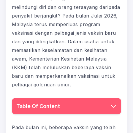
melindungi diri dan orang tersayang daripada
penyakit berjangkit? Pada bulan Julai 2026,
Malaysia terus memperluas program
vaksinasi dengan pelbagai jenis vaksin baru
dan yang ditingkatkan. Dalam usaha untuk
memastikan keselamatan dan kesihatan
awam, Kementerian Kesihatan Malaysia
(KKM) telah meluluskan beberapa vaksin
baru dan memperkenalkan vaksinasi untuk
pelbagai golongan umur.
Table Of Content
Pada bulan ini, beberapa vaksin yang telah