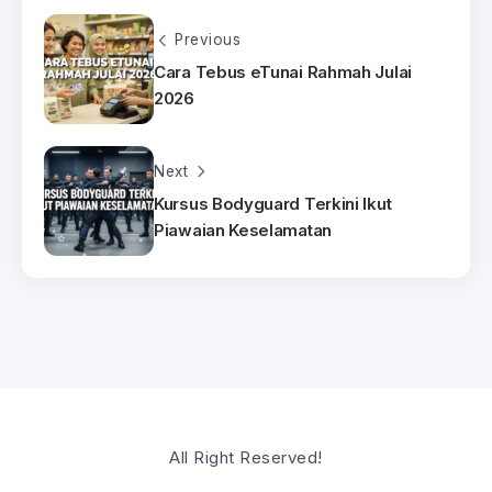
Previous
Cara Tebus eTunai Rahmah Julai
2026
Next
Kursus Bodyguard Terkini Ikut
Piawaian Keselamatan
All Right Reserved!