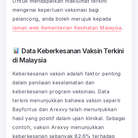
Untuk mendapatkan maklumat terkini
mengenai keperluan vaksinasi bagi
pelancong, anda boleh merujuk kepada
laman web Kementerian Kesihatan Malaysia
.
Data Keberkesanan Vaksin Terkini
di Malaysia
Keberkesanan vaksin adalah faktor penting
dalam penilaian keselamatan dan
keberkesanan program vaksinasi. Data
terkini menunjukkan bahawa vaksin seperti
Beyfortus dan Arexvy telah menunjukkan
hasil yang positif dalam ujian klinikal. Sebagai
contoh, vaksin Arexvy menunjukkan
keberkesanan sebanyak 82.6% terhadap