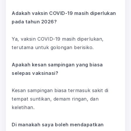
Adakah vaksin COVID-19 masih diperlukan
pada tahun 2026?
Ya, vaksin COVID-19 masih diperlukan,
terutama untuk golongan berisiko.
Apakah kesan sampingan yang biasa
selepas vaksinasi?
Kesan sampingan biasa termasuk sakit di
tempat suntikan, demam ringan, dan
keletihan.
Di manakah saya boleh mendapatkan