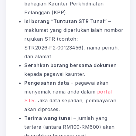
bahagian Kaunter Perkhidmatan
Pelanggan (KPP).
Isi borang “Tuntutan STR Tunai”
–
maklumat yang diperlukan ialah nombor
rujukan STR (contoh:
STR2026‑F2‑00123456), nama penuh,
dan alamat.
Serahkan borang bersama dokumen
kepada pegawai kaunter.
Pengesahan data
– pegawai akan
menyemak nama anda dalam
portal
STR
. Jika data sepadan, pembayaran
akan diproses.
Terima wang tunai
– jumlah yang
tertera (antara RM100‑RM600) akan
diserahkan bersama resit.