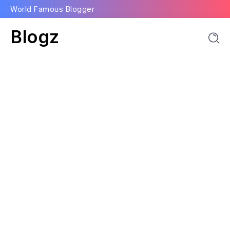
World Famous Blogger
Blogz