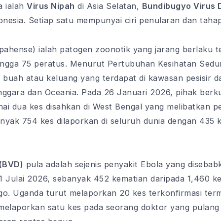
a ialah
Virus Nipah
di Asia Selatan,
Bundibugyo Virus 
onesia. Setiap satu mempunyai ciri penularan dan tahap
pahense) ialah patogen zoonotik yang jarang berlaku 
hingga 75 peratus. Menurut Pertubuhan Kesihatan Sedun
buah atau keluang yang terdapat di kawasan pesisir d
enggara dan Oceania. Pada 26 Januari 2026, pihak berk
dua kes disahkan di West Bengal yang melibatkan pet
nyak 754 kes dilaporkan di seluruh dunia dengan 435
 (BVD)
pula adalah sejenis penyakit Ebola yang disebab
Julai 2026, sebanyak 452 kematian daripada 1,460 ke
go. Uganda turut melaporkan 20 kes terkonfirmasi ter
elaporkan satu kes pada seorang doktor yang pulang