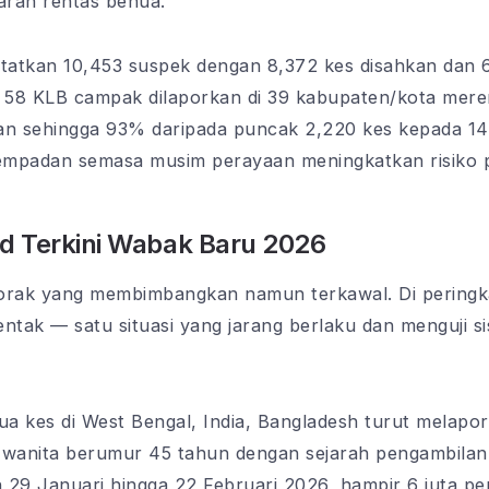
aran rentas benua.
tatkan 10,453 suspek dengan 8,372 kes disahkan dan 
58 KLB campak dilaporkan di 39 kabupaten/kota meren
n sehingga 93% daripada puncak 2,220 kes kepada 14
sempadan semasa musim perayaan meningkatkan risiko p
nd Terkini Wabak Baru 2026
orak yang membimbangkan namun terkawal. Di peringka
entak — satu situasi yang jarang berlaku dan menguji 
 dua kes di West Bengal, India, Bangladesh turut melapo
 wanita berumur 45 tahun dengan sejarah pengambilan a
29 Januari hingga 22 Februari 2026, hampir 6 juta pen