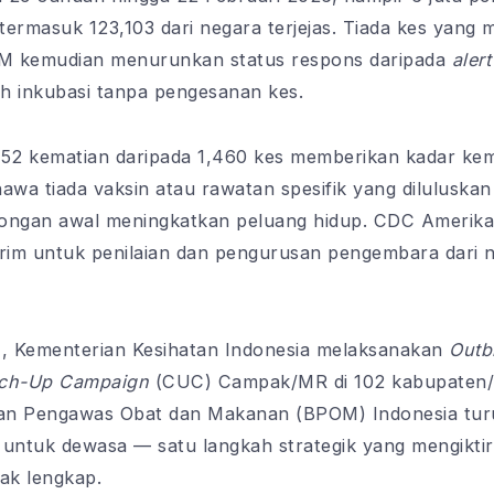
ermasuk 123,103 dari negara terjejas. Tiada kes yang m
KKM kemudian menurunkan status respons daripada
aler
h inkubasi tanpa pengesanan kes.
452 kematian daripada 1,460 kes memberikan kadar kem
a tiada vaksin atau rawatan spesifik yang diluluska
ngan awal meningkatkan peluang hidup. CDC Amerika 
im untuk penilaian dan pengurusan pengembara dari n
a
, Kementerian Kesihatan Indonesia melaksanakan
Outb
ch-Up Campaign
(CUC) Campak/MR di 102 kabupaten/
adan Pengawas Obat dan Makanan (BPOM) Indonesia tur
ntuk dewasa — satu langkah strategik yang mengiktira
ak lengkap.