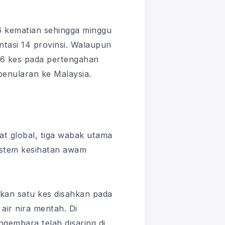
6 kematian sehingga minggu
tasi 14 provinsi. Walaupun
6 kes pada pertengahan
enularan ke Malaysia.
t global, tiga wabak utama
sistem kesihatan awam
rkan satu kes disahkan pada
ir nira mentah. Di
gembara telah disaring di