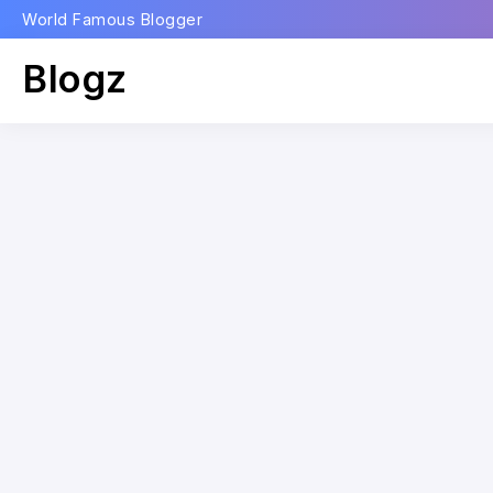
World Famous Blogger
Blogz