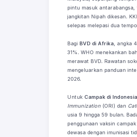
pintu masuk antarabangsa, t
jangkitan Nipah dikesan. 
selepas melepasi dua tempo
Bagi
BVD di Afrika
, angka 
31%. WHO menekankan bahaw
merawat BVD. Rawatan soko
mengeluarkan panduan inter
2026.
Untuk
Campak di Indonesi
Immunization
(ORI) dan
Cat
usia 9 hingga 59 bulan. B
penggunaan vaksin campak u
dewasa dengan imunisasi tid