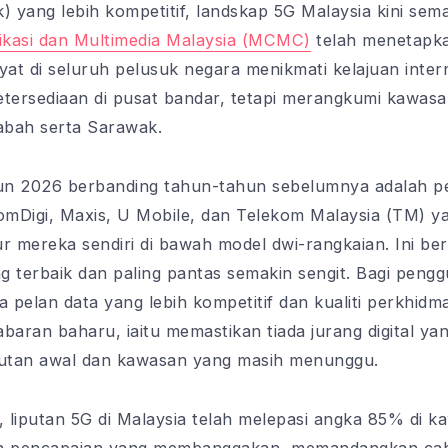
) yang lebih kompetitif, landskap 5G Malaysia kini sem
kasi dan Multimedia Malaysia (MCMC)
telah menetapka
yat di seluruh pelusuk negara menikmati kelajuan inter
tersediaan di pusat bandar, tetapi merangkumi kawasan
abah serta Sarawak.
un 2026 berbanding tahun-tahun sebelumnya adalah pe
omDigi, Maxis, U Mobile, dan Telekom Malaysia (TM) yang
 mereka sendiri di bawah model dwi-rangkaian. Ini be
 terbaik dan paling pantas semakin sengit. Bagi penggun
pelan data yang lebih kompetitif dan kualiti perkhidma
ran baharu, iaitu memastikan tiada jurang digital yan
utan awal dan kawasan yang masih menunggu.
i, liputan 5G di Malaysia telah melepasi angka 85% di