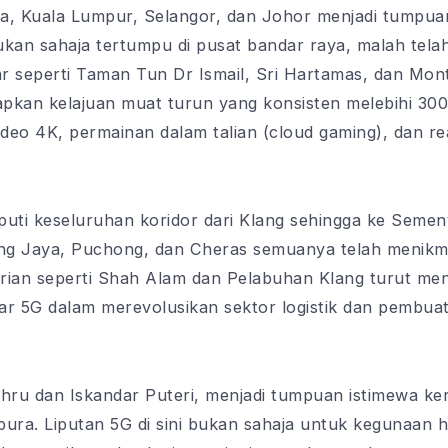
a, Kuala Lumpur, Selangor, dan Johor menjadi tumpua
ukan sahaja tertumpu di pusat bandar raya, malah tel
seperti Taman Tun Dr Ismail, Sri Hartamas, dan Mont
apkan kelajuan muat turun yang konsisten melebihi 3
video 4K, permainan dalam talian (cloud gaming), dan re
iputi keseluruhan koridor dari Klang sehingga ke Semen
ang Jaya, Puchong, dan Cheras semuanya telah menikma
trian seperti Shah Alam dan Pelabuhan Klang turut me
 5G dalam merevolusikan sektor logistik dan pembuat
hru dan Iskandar Puteri, menjadi tumpuan istimewa k
ra. Liputan 5G di sini bukan sahaja untuk kegunaan ha