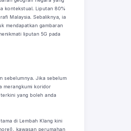
aran geografi negara yang
ra kontekstual. Liputan 80%
i Malaysia. Sebaliknya, ia
ntuk mendapatkan gambaran
menikmati liputan 5G pada
un sebelumnya. Jika sebelum
la merangkumi koridor
terkini yang boleh anda
ama di Lembah Klang kini
Monorel), kawasan perumahan