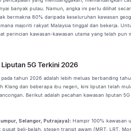
alah pencapaian yang membanggakan, memandangkan cab
ai banyak pulau. Namun, angka ini perlu dilihat seca
ak bermakna 80% daripada keseluruhan kawasan geograf
mana majoriti rakyat Malaysia tinggal dan bekerja. U
 lihat perincian kawasan-kawasan utama yang telah pun 
Liputan 5G Terkini 2026
 pada tahun 2026 adalah lebih meluas berbanding tah
 Klang dan beberapa ibu negeri, kini liputan telah mu
ncongan. Berikut adalah pecahan kawasan liputan 5G 
umpur, Selangor, Putrajaya):
Hampir 100% kawasan ut
suk pusat beli-belah, stesen transit awam (MRT, LRT, 