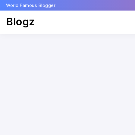
World Famous Blogger
Blogz