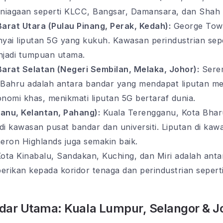
rniagaan seperti KLCC, Bangsar, Damansara, dan Shah
Barat Utara (Pulau Pinang, Perak, Kedah):
George Town
nyai liputan 5G yang kukuh. Kawasan perindustrian sep
njadi tumpuan utama.
Barat Selatan (Negeri Sembilan, Melaka, Johor):
Serem
Bahru adalah antara bandar yang mendapat liputan mel
nomi khas, menikmati liputan 5G bertaraf dunia.
anu, Kelantan, Pahang):
Kuala Terengganu, Kota Bharu
i kawasan pusat bandar dan universiti. Liputan di kaw
ron Highlands juga semakin baik.
ota Kinabalu, Sandakan, Kuching, dan Miri adalah ant
iberikan kepada koridor tenaga dan perindustrian sepert
ndar Utama: Kuala Lumpur, Selangor & J