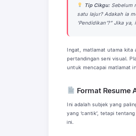
Tip Cikgu:
Sebelum me
satu lajur? Adakah ia m
‘Pendidikan’?” Jika ya, 
Ingat, matlamat utama kit
pertandingan seni visual. P
untuk mencapai matlamat in
Format Resume AT
Ini adalah subjek yang pali
yang ‘cantik’, tetapi tentan
ini.