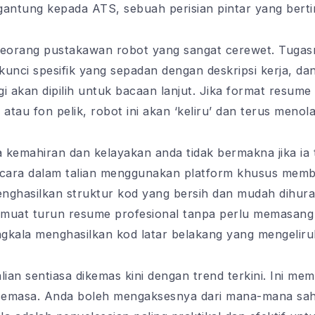
gantung kepada ATS, sebuah perisian pintar yang berti
 seorang pustakawan robot yang sangat cerewet. Tuga
kunci spesifik yang sepadan dengan deskripsi kerja, d
i akan dipilih untuk bacaan lanjut. Jika format resum
atau fon pelik, robot ini akan ‘keliru’ dan terus menol
kemahiran dan kelayakan anda tidak bermakna jika ia t
cara dalam talian menggunakan platform khusus membe
menghasilkan struktur kod yang bersih dan mudah dihur
muat turun resume profesional tanpa perlu memasang p
gkala menghasilkan kod latar belakang yang mengelir
alian sentiasa dikemas kini dengan trend terkini. Ini m
 semasa. Anda boleh mengaksesnya dari mana-mana saha