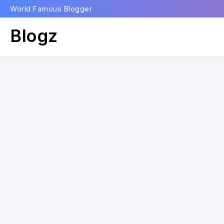
World Famous Blogger
Blogz