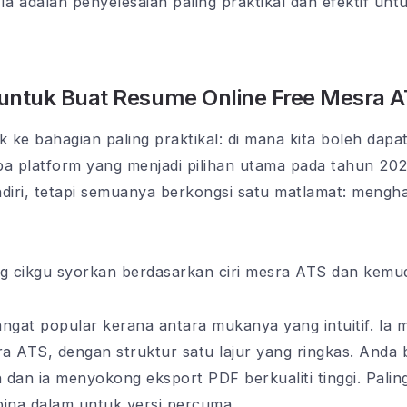
 adalah penyelesaian paling praktikal dan efektif unt
 untuk Buat Resume Online Free Mesra 
 ke bahagian paling praktikal: di mana kita boleh dapat
 platform yang menjadi pilihan utama pada tahun 202
iri, tetapi semuanya berkongsi satu matlamat: mengha
ng cikgu syorkan berdasarkan ciri mesra ATS dan kem
angat popular kerana antara mukanya yang intuitif. I
ra ATS, dengan struktur satu lajur yang ringkas. Anda
an ia menyokong eksport PDF berkualiti tinggi. Paling
ina dalam untuk versi percuma.