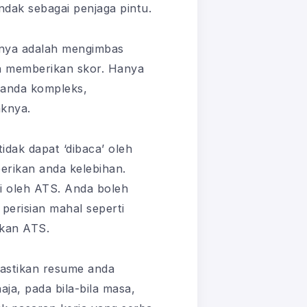
ndak sebagai penjaga pintu.
snya adalah mengimbas
an memberikan skor. Hanya
e anda kompleks,
aknya.
idak dapat ‘dibaca’ oleh
rikan anda kelebihan.
ai oleh ATS. Anda boleh
erisian mahal seperti
ukan ATS.
emastikan resume anda
ja, pada bila-bila masa,