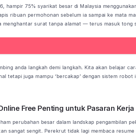
6, hampir 75% syarikat besar di Malaysia menggunakan
is ribuan permohonan sebelum ia sampai ke mata man
 menghantar surat tanpa alamat — terus masuk tong s
imbing anda langkah demi langkah. Kita akan belajar c
nal tetapi juga mampu ‘bercakap’ dengan sistem robot 
line Free Penting untuk Pasaran Kerja
 faham perubahan besar dalam landskap pengambilan pe
tan sangat sengit. Perekrut tidak lagi membaca resume