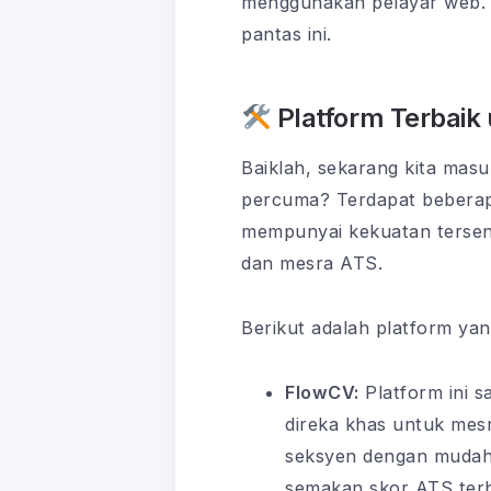
menggunakan pelayar web. Ia
pantas ini.
Platform Terbaik
Baiklah, sekarang kita masuk
percuma? Terdapat beberapa
mempunyai kekuatan tersend
dan mesra ATS.
Berikut adalah platform ya
FlowCV:
Platform ini s
direka khas untuk mes
seksyen dengan mudah d
semakan skor ATS terb