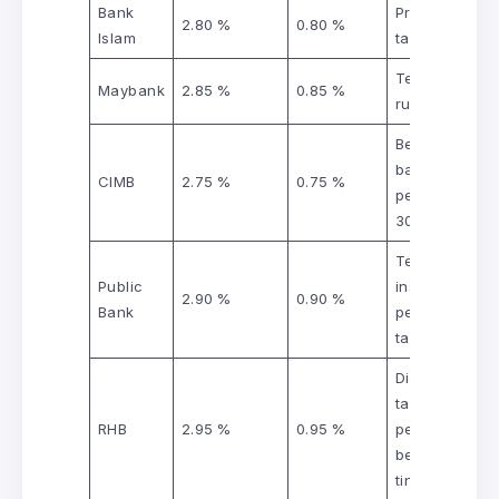
Bank
Promosi 5
2.80 %
0.80 %
Islam
tahun pertam
Terhad kepa
Maybank
2.85 %
0.85 %
rumah perta
Berpatutan
bagi
CIMB
2.75 %
0.75 %
pembiayaan
30‑tahun
Termasuk
Public
insurans haya
2.90 %
0.90 %
Bank
percuma 1
tahun
Diskaun
tambahan bag
RHB
2.95 %
0.95 %
pelanggan
berpendapat
tinggi