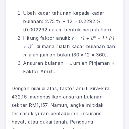
Ubah kadar tahunan kepada kadar
bulanan: 2.75 % ÷ 12 = 0.2292 %
(0.002292 dalam bentuk perpuluhan).
n
Hitung faktor anuiti:
r = (1 + i)
– 1
/
i(1
n
+ i)
, di mana
i
ialah kadar bulanan dan
n
ialah jumlah bulan (30 × 12 = 360).
Ansuran bulanan = Jumlah Pinjaman ÷
Faktor Anuiti.
Dengan nilai di atas, faktor anuiti kira-kira
432.16, menghasilkan ansuran bulanan
sekitar RM1,157. Namun, angka ini tidak
termasuk yuran pentadbiran, insurans
hayat, atau cukai tanah. Pengguna