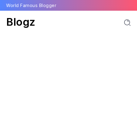
World Famous Blogger
Blogz