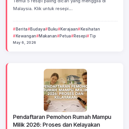
Temui 5 resipi paling dicari yang menggila di
Malaysia. Klik untuk resepi...
Berita
Budaya
Buku
Kerajaan
Kesihatan
Kewangan
Makanan
Petua
Resepi
Tip
May 6, 2026
Pendaftaran Pemohon Rumah Mampu
Milik 2026: Proses dan Kelayakan